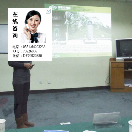
在
线
咨
询
电话：
0551-64293238
Q Q：
76926886
微信：
DF76926886