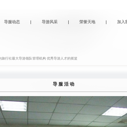
导服动态
|
导游风采
|
荣誉天地
|
加入
省内旅行社最大导游领队管理机构 优秀导游人才的摇篮
导 服 活 动